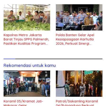
Kapolres Metro Jakarta
Polda Banten Gelar Apel
Barat Tinjau SPPG Palmerah,
Kesiapsiagaan Karhutla
Pastikan Kualitas Program
2026, Perkuat Sinergi
Makan Bergizi Gratis
Antisipasi Bencana
Rekomendasi untuk kamu
Koramil 05/Kramat Jati-
Patroli/Siskamling Koramil
Makasar Gelar
04/Pulogadung Perkuat