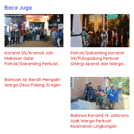
Baca Juga
Koramil 05/Kramat Jati-
Patroli/Siskamling Koramil
Makasar Gelar
04/Pulogadung Perkuat
Patroli/Siskamling Perkuat
Sinergi Aparat dan Warga
Keamanan Wilayah
Jaga Kondusivitas Wilayah
Bantuan Air Bersih Mengaliri
Warga Desa Poleng, Sragen
Babinsa Koramil 14 Jatisrono
Ajak Warga Perkuat
Keamanan Lingkungan