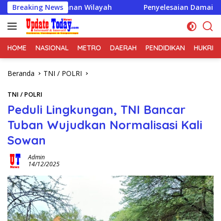
Langsung
amanan Wilayah
Breaking News
Penyelesaian Damai di Desa Cikupa Jad
ke
konten
HOME
NASIONAL
METRO
DAERAH
PENDIDIKAN
HUKRIM
Beranda
TNI / POLRI
TNI / POLRI
‎Peduli Lingkungan, TNI Bancar
Tuban Wujudkan Normalisasi Kali
Sowan
Admin
14/12/2025