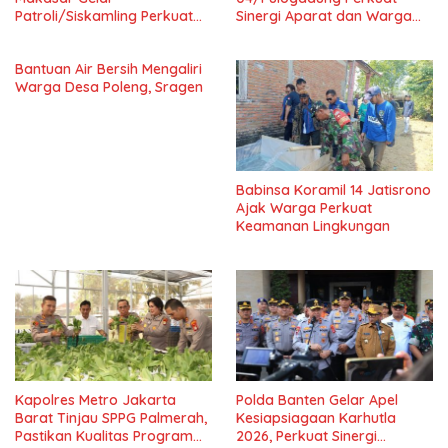
Patroli/Siskamling Perkuat
Sinergi Aparat dan Warga
Keamanan Wilayah
Jaga Kondusivitas Wilayah
Bantuan Air Bersih Mengaliri
Warga Desa Poleng, Sragen
Babinsa Koramil 14 Jatisrono
Ajak Warga Perkuat
Keamanan Lingkungan
Kapolres Metro Jakarta
Polda Banten Gelar Apel
Barat Tinjau SPPG Palmerah,
Kesiapsiagaan Karhutla
Pastikan Kualitas Program
2026, Perkuat Sinergi