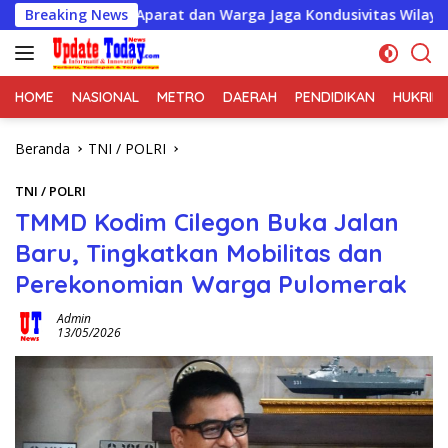
Langsung
ergi Aparat dan Warga Jaga Kondusivitas Wilayah
Breaking News
PT Mi
ke
konten
HOME
NASIONAL
METRO
DAERAH
PENDIDIKAN
HUKRIM
Beranda
TNI / POLRI
TNI / POLRI
TMMD Kodim Cilegon Buka Jalan
Baru, Tingkatkan Mobilitas dan
Perekonomian Warga Pulomerak
Admin
13/05/2026