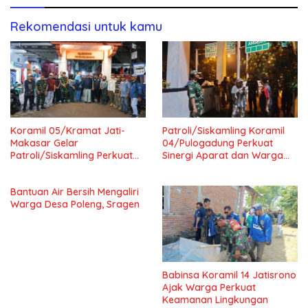
Rekomendasi untuk kamu
Koramil 05/Kramat Jati-
Patroli/Siskamling Koramil
Makasar Gelar
04/Pulogadung Perkuat
Patroli/Siskamling Perkuat
Sinergi Aparat dan Warga
Keamanan Wilayah
Jaga Kondusivitas Wilayah
Bantuan Air Bersih Mengaliri
Warga Desa Poleng, Sragen
Babinsa Koramil 14 Jatisrono
Ajak Warga Perkuat
Keamanan Lingkungan