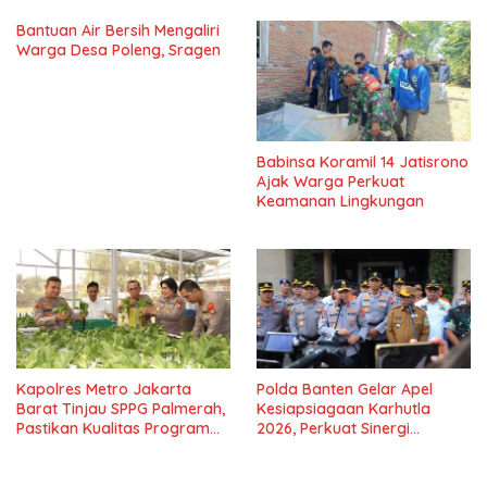
Bantuan Air Bersih Mengaliri
Warga Desa Poleng, Sragen
Babinsa Koramil 14 Jatisrono
Ajak Warga Perkuat
Keamanan Lingkungan
Kapolres Metro Jakarta
Polda Banten Gelar Apel
Barat Tinjau SPPG Palmerah,
Kesiapsiagaan Karhutla
Pastikan Kualitas Program
2026, Perkuat Sinergi
Makan Bergizi Gratis
Antisipasi Bencana