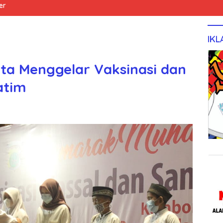
er
IKL
ta Menggelar Vaksinasi dan
atim