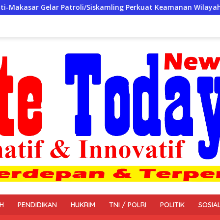
/Siskamling Perkuat Keamanan Wilayah
Penyelesaian Da
H
PENDIDIKAN
HUKRIM
TNI / POLRI
POLITIK
SOSIA