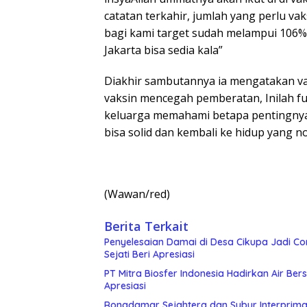
catatan terkahir, jumlah yang perlu va
bagi kami target sudah melampui 106% 
Jakarta bisa sedia kala”
Diakhir sambutannya ia mengatakan va
vaksin mencegah pemberatan, Inilah f
keluarga memahami betapa pentingnya v
bisa solid dan kembali ke hidup yang n
(Wawan/red)
Berita Terkait
Penyelesaian Damai di Desa Cikupa Jadi 
Sejati Beri Apresiasi
PT Mitra Biosfer Indonesia Hadirkan Air B
Apresiasi
Ronadamar Sejahtera dan Subur Interprima J