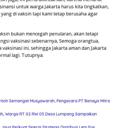
ksinansi untuk warga Jakarta harus kita tingkatkan,
yang di vaksin tapi kami tetap berusaha agar
ksin bukan mencegah penularan, akan tetapi
ungsi vaksinasi sebenarnya, Semoga orangtua,
aksinasi ini, sehingga Jakarta aman dan Jakarta
ormal lagi. Tutupnya.
Contoh Semangat Musyawarah, Pengacara PT Benaya Mitra
ersih, Warga RT 02 RW 03 Desa Lumpang Sampaikan
aya Perkuat Sinergi Strategis Distribusi Lem Fox