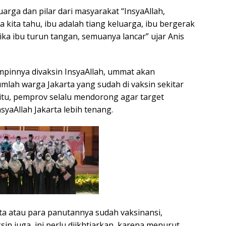
uarga dan pilar dari masyarakat “InsyaAllah,
 kita tahu, ibu adalah tiang keluarga, ibu bergerak
ika ibu turun tangan, semuanya lancar” ujar Anis
mpinnya divaksin InsyaAllah, ummat akan
umlah warga Jakarta yang sudah di vaksin sekitar
 itu, pemprov selalu mendorong agar target
nsyaAllah Jakarta lebih tenang.
rta atau para panutannya sudah vaksinansi,
sin juga, ini perlu diikhtiarkan, karena menurut