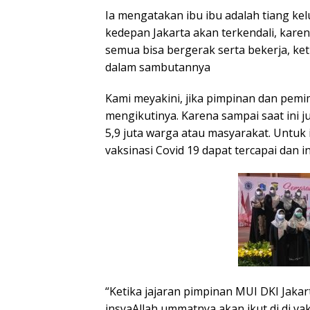
Ia mengatakan ibu ibu adalah tiang kel
kedepan Jakarta akan terkendali, karena
semua bisa bergerak serta bekerja, ket
dalam sambutannya
Kami meyakini, jika pimpinan dan pemi
mengikutinya. Karena sampai saat ini j
5,9 juta warga atau masyarakat. Untuk
vaksinasi Covid 19 dapat tercapai dan i
“Ketika jajaran pimpinan MUI DKI Jaka
insyaAllah ummatnya akan ikut di di vak