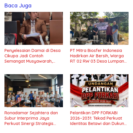
Baca Juga
Penyelesaian Damai di Desa
PT Mitra Biosfer Indonesia
Cikupa Jadi Contoh
Hadirkan Air Bersih, Warga
Semangat Musyawarah,
RT 02 RW 03 Desa Lumpang
Pengacara PT Benaya Mitra
Sampaikan Apresiasi
Sejati Beri Apresiasi
Ronadamar Sejahtera dan
Pelantikan DPP FORKABI
Subur Interprima Jaya
2026–2031: Tekad Perkuat
Perkuat Sinergi Strategis
Identitas Betawi dan Dukung
Distribusi Lem Fox
Pelestarian Budaya