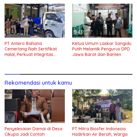
PT Antero Bahana
Ketua Umum Laskar Sangidu
Cemerlang Raih Sertifikat
Putih Melantik Pengurus DPD
Halal, Perkuat Integritas
Jawa Barat dan Banten
Rantai Pasok Halal
Rekomendasi untuk kamu
Penyelesaian Damai di Desa
PT Mitra Biosfer Indonesia
Cikupa Jadi Contoh
Hadirkan Air Bersih, Warga