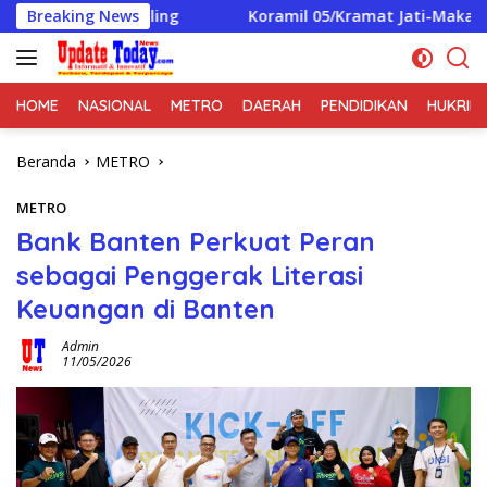
Langsung
iskamling
Breaking News
Koramil 05/Kramat Jati-Makasar Gelar Patro
ke
konten
HOME
NASIONAL
METRO
DAERAH
PENDIDIKAN
HUKRIM
Beranda
METRO
METRO
Bank Banten Perkuat Peran
sebagai Penggerak Literasi
Keuangan di Banten
Admin
11/05/2026