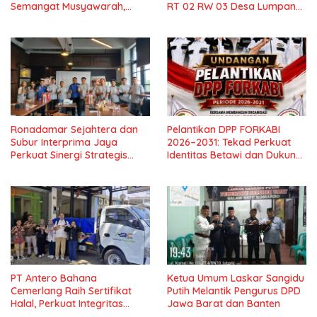
Semangat Musyawarah,
RT 02 RW 03 Desa Lumpang
Pengacara PT Benaya Mitra
Sampaikan Apresiasi
Sejati Beri Apresiasi
Ronadamar Sejahtera dan
Pelantikan DPP FORKABI
Subur Interprima Jaya
2026–2031: Tekad Perkuat
Perkuat Sinergi Strategis
Identitas Betawi dan Dukung
Distribusi Lem Fox
Pelestarian Budaya
PT Antero Bahana
Ketua Umum Laskar Sangidu
Cemerlang Raih Sertifikat
Putih Melantik Pengurus DPD
Halal, Perkuat Integritas
Jawa Barat dan Banten
Rantai Pasok Halal